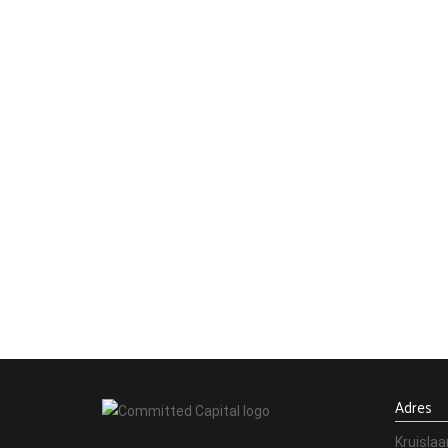
On:
20 december 2022
Op 20 december 2022 is Secu overgenomen door Inter
kreeg in de wereld van inbraakbeveiliging grote...
Read more
Vorige
1
2
3
4
…
6
Adres
Kruislaa