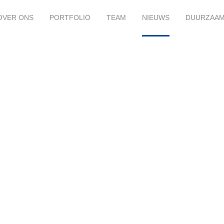
OVER ONS
PORTFOLIO
TEAM
NIEUWS
DUURZAA
30
okt